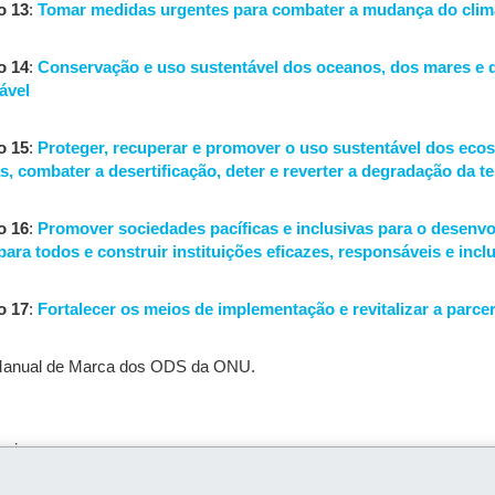
o 13
:
Tomar medidas urgentes para combater a mudança do clim
o 14
:
Conservação e uso sustentável dos oceanos, dos mares e 
ável
o 15
:
Proteger, recuperar e promover o uso sustentável dos ecoss
as, combater a desertificação, deter e reverter a degradação da t
o 16
:
Promover sociedades pacíficas e inclusivas para o desenvo
 para todos e construir instituições eficazes, responsáveis e incl
o 17
:
Fortalecer os meios de implementação e revitalizar a parce
 Manual de Marca dos ODS da ONU.
aixo.