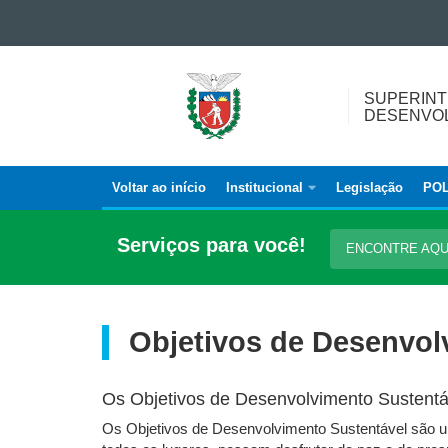
Ir para o conteúdo
Ir para a navegação
SUPERINTENDÊNCIA
Ir para a busca
SUPERINT
GERAL
Mapa do site
DESENVOL
DE
DESENVOLVIMENTO
ECONÔMICO
Voltar ao início
Institucional
Legislação
POL
Navegação
E
SOCIAL
principal
Serviços para você!
ENCONTRE AQ
Objetivos de Desenvol
Os Objetivos de Desenvolvimento Sustentáv
Os Objetivos de Desenvolvimento Sustentável são um