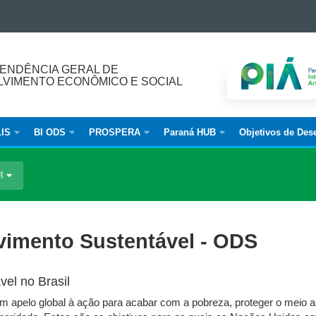
ENDÊNCIA GERAL DE
VIMENTO ECONÔMICO E SOCIAL
IS
BI ODS
PROSPERA
Paraná HUB
Objetivos de Des
UI
vimento Sustentável - ODS
el no Brasil
 apelo global à ação para acabar com a pobreza, proteger o meio a