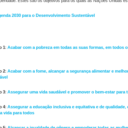
peridade. Estes são os objetivos para os quais as Nações Unidas est
enda 2030 para o Desenvolvimento Sustentável
o 1
:
Acabar com a pobreza em todas as suas formas, em todos o
o 2
:
Acabar com a fome, alcançar a segurança alimentar e melhor
ável
o 3
:
Assegurar uma vida saudável e promover o bem-estar para t
o 4
:
Assegurar a educação inclusiva e equitativa e de qualidade
a vida para todos
o 5
:
Alcançar a igualdade de gênero e empoderar todas as mulh