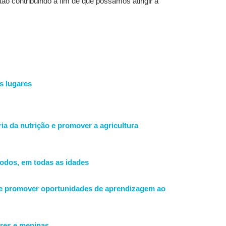
ão contribuindo a fim de que possamos atingir a
s lugares
ia da nutrição e promover a agricultura
odos, em todas as idades
, e promover oportunidades de aprendizagem ao
eres e meninas