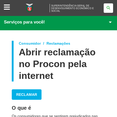
SUPERINTENDÊNCIA
SUPERINTENDÊNCIA GERAL DE
GERAL
DESENVOLVIMENTO ECONÔMICO E
SOCIAL
DE
DESENVOLVIMENTO
ECONÔMICO
Serviços para você!
E
SOCIAL
Consumidor
Reclamações
Abrir reclamação
no Procon pela
internet
RECLAMAR
O que é
Os consumidores que se sentirem prejudicados nas