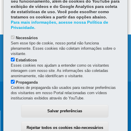
seu funcionamento, além de cookies do YouTube para
exibição de vídeos e do Google Analytics para coleta
ÓRGÃO RESPONSÁVEL
de estatísticas de uso. Você pode escolher como
tratamos os cookies a partir das opções abaixo.
DEIXE SUA OPINIÃO
Para mais informações, acesse nossa Política de
Privacidade.
Necessários
Sem esse tipo de cookie, nosso portal não funciona
DENUNCIE CORRUPÇÃO
plenamente. Esses cookies não coletam informações sobre o
visitante.
OUVIDORIA
Estatísticos
Esses cookies nos ajudam a entender como os visitantes
interagem com nosso site. As informações são coletadas
MAPA DO SITE
anonimamente, não identificam o visitante.
Propaganda
Cookies de propaganda são usados para rastrear preferências
Navegação
dos visitantes em nosso Portal relacionadas com vídeos
institucionais exibidos através do YouTube.
principal
Salvar preferências
SUPERINTENDÊNCIA GERAL DE
DESENVOLVIMENTO ECONÔMICO E SOCIAL - SGDES
Rejeitar todos os cookies não-necessários
Rua Jacy Loureiro de Campos, s/n - 4º Andar - Ala C - Centro Cívico
-