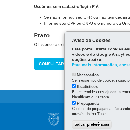
Usuários sem cadastro/login PIÁ
Se não informou seu CFP, ou não tem
cadast
Informe seu CPF ou CNPJ e o número da Unid
Prazo
Aviso de Cookies
O histórico é exibido na hora. Em caso de fatura p
Este portal utiliza cookies 
vídeos e do Google Analytics
opções abaixo.
CONSULTAR
Para mais informações, acess
Necessários
Sem esse tipo de cookie, nosso po
Estatísticos
Esses cookies nos ajudam a enten
identificam o visitante.
Propaganda
Cookies de propaganda são usados 
Navegação
através do YouTube.
SUPERINTENDÊNCI
principal
SGDES
Salvar preferências