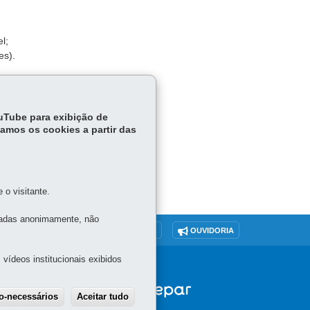
l;
es).
ouTube para exibição de
tamos os cookies a partir das
o visitante.
tadas anonimamente, não
O SITE
DENUNCIE CORRUPÇÃO
OUVIDORIA
vídeos institucionais exibidos
 -
ão-necessários
Aceitar tudo
Withdraw consent