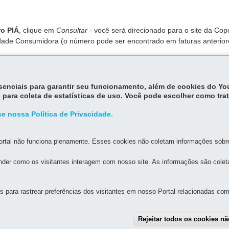
ro PIÁ
, clique em
Consultar
- você será direcionado para o site da Cope
ade Consumidora (o número pode ser encontrado em faturas anterior
endente, basta emitir o documento de pagamento e quitá-lo.
essenciais para garantir seu funcionamento, além de cookies do Y
 para coleta de estatísticas de uso. Você pode escolher como tra
e nossa Política de Privacidade.
rtal não funciona plenamente. Esses cookies não coletam informações sobre 
der como os visitantes interagem com nosso site. As informações são cole
MAPA D
para rastrear preferências dos visitantes em nosso Portal relacionadas com 
A GERAL DE DESENVOLVIMENTO ECONÔMICO E SOCIAL
Rejeitar todos os cookies n