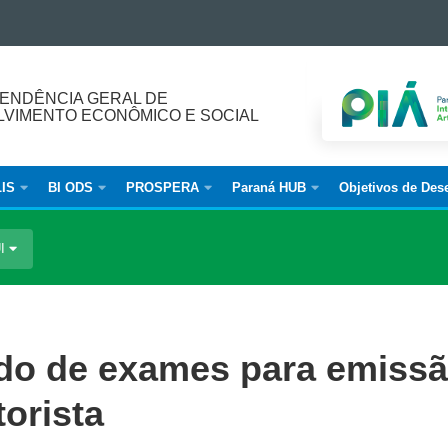
ENDÊNCIA GERAL DE
VIMENTO ECONÔMICO E SOCIAL
IS
BI ODS
PROSPERA
Paraná HUB
Objetivos de Des
UI
ado de exames para emiss
torista