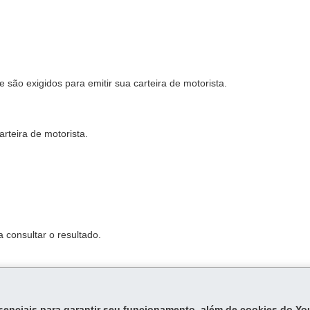
são exigidos para emitir sua carteira de motorista.
rteira de motorista.
 consultar o resultado.
essenciais para garantir seu funcionamento, além de cookies do Y