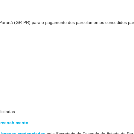
do Paraná (GR-PR) para o pagamento dos parcelamentos concedidos par
icitadas:
preenchimento
.
s
bancos credenciados
pela Secretaria da Fazenda do Estado do Par