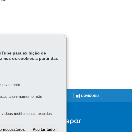
ouTube para exibição de
tamos os cookies a partir das
o visitante.
O SITE
DENUNCIE CORRUPÇÃO
OUVIDORIA
tadas anonimamente, não
vídeos institucionais exibidos
 -
ão-necessários
Aceitar tudo
Withdraw consent
A