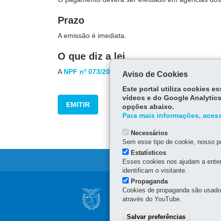
Prazo
A emissão é imediata.
O que diz a lei
A
NPF nº 073/2010
disciplina a utilização da guia 
Aviso de Cookies
Este portal utiliza cookies 
vídeos e do Google Analytics
EMITIR
opções abaixo.
Para mais informações, acess
Necessários
Sem esse tipo de cookie, nosso po
Estatísticos
Esses cookies nos ajudam a enten
identificam o visitante.
Propaganda
Navegação
Cookies de propaganda são usados 
SUPERINTENDÊNCI
através do YouTube.
principal
SGDES
Salvar preferências
Rua Jacy Loureiro de Camp