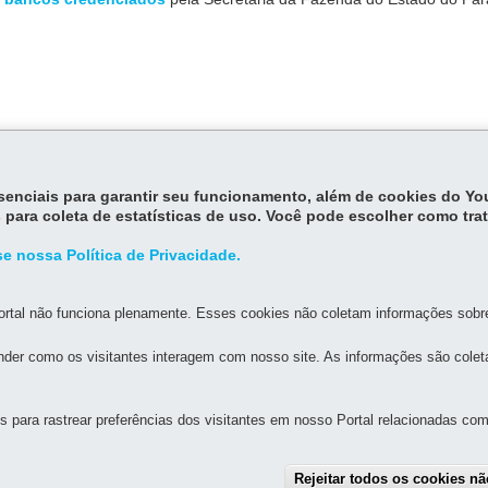
de recolhimento do estado do Paraná - GR-PR.
essenciais para garantir seu funcionamento, além de cookies do Y
 para coleta de estatísticas de uso. Você pode escolher como tra
e nossa Política de Privacidade.
rtal não funciona plenamente. Esses cookies não coletam informações sobre 
MAPA D
der como os visitantes interagem com nosso site. As informações são cole
para rastrear preferências dos visitantes em nosso Portal relacionadas com 
A GERAL DE DESENVOLVIMENTO ECONÔMICO E SOCIAL
Rejeitar todos os cookies n
os, s/n - 4º Andar - Ala C - Centro Cívico
-
80530-140
-
Curitiba
-
PR
MAP