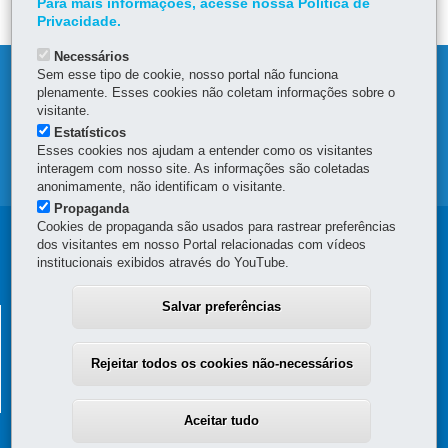
Para mais informações, acesse nossa Política de
Privacidade.
Necessários
Sem esse tipo de cookie, nosso portal não funciona
DENUNCIE CORRUPÇÃO
plenamente. Esses cookies não coletam informações sobre o
visitante.
OUVIDORIA
Estatísticos
Esses cookies nos ajudam a entender como os visitantes
interagem com nosso site. As informações são coletadas
MAPA DO SITE
anonimamente, não identificam o visitante.
Propaganda
Cookies de propaganda são usados para rastrear preferências
Navegação
dos visitantes em nosso Portal relacionadas com vídeos
institucionais exibidos através do YouTube.
principal
Salvar preferências
SUPERINTENDÊNCIA GERAL DE
DESENVOLVIMENTO ECONÔMICO E SOCIAL - SGDES
Rejeitar todos os cookies não-necessários
Rua Jacy Loureiro de Campos, s/n - 4º Andar - Ala C - Centro Cívico
-
80530-140
-
Curitiba
-
PR
MAPA
(41) 3313-6273
Aceitar tudo