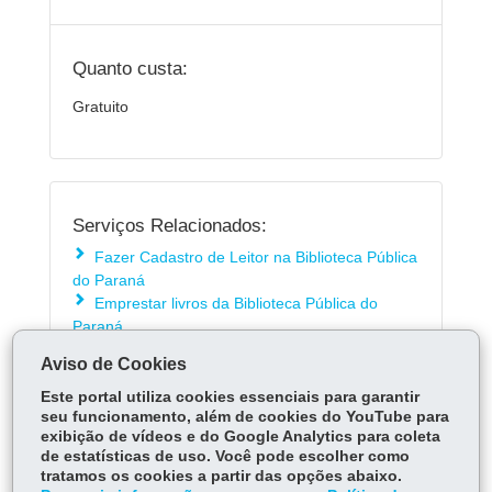
Quanto custa:
Gratuito
Serviços Relacionados:
Fazer Cadastro de Leitor na Biblioteca Pública
do Paraná
Emprestar livros da Biblioteca Pública do
Paraná
Emprestar obras da Seção Braille da
Aviso de Cookies
Biblioteca Pública do Paraná
Este portal utiliza cookies essenciais para garantir
seu funcionamento, além de cookies do YouTube para
exibição de vídeos e do Google Analytics para coleta
ÓRGÃO RESPONSÁVEL
de estatísticas de uso. Você pode escolher como
tratamos os cookies a partir das opções abaixo.
DEIXE SUA OPINIÃO