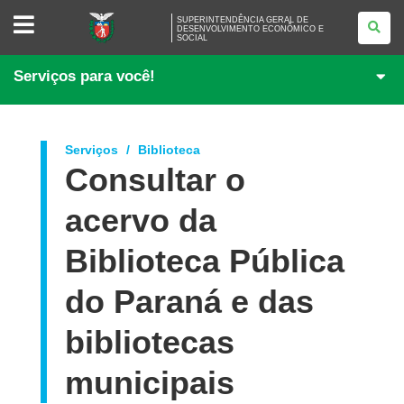
SUPERINTENDÊNCIA
SUPERINTENDÊNCIA GERAL DE
GERAL
DESENVOLVIMENTO ECONÔMICO E
SOCIAL
DE
DESENVOLVIMENTO
ECONÔMICO
Serviços para você!
E
SOCIAL
Serviços
Biblioteca
Consultar o
acervo da
Biblioteca Pública
do Paraná e das
bibliotecas
municipais