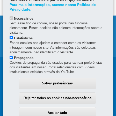
tratamos os cookies a partir das opções abaixo.
DEIXE SUA OPINIÃO
Para mais informações, acesse nossa Política de
Privacidade.
Necessários
Sem esse tipo de cookie, nosso portal não funciona
DENUNCIE CORRUPÇÃO
plenamente. Esses cookies não coletam informações sobre o
visitante.
OUVIDORIA
Estatísticos
Esses cookies nos ajudam a entender como os visitantes
interagem com nosso site. As informações são coletadas
MAPA DO SITE
anonimamente, não identificam o visitante.
Propaganda
Cookies de propaganda são usados para rastrear preferências
Navegação
dos visitantes em nosso Portal relacionadas com vídeos
institucionais exibidos através do YouTube.
principal
Salvar preferências
SUPERINTENDÊNCIA GERAL DE
DESENVOLVIMENTO ECONÔMICO E SOCIAL - SGDES
Rejeitar todos os cookies não-necessários
Rua Jacy Loureiro de Campos, s/n - 4º Andar - Ala C - Centro Cívico
-
80530-140
-
Curitiba
-
PR
MAPA
(41) 3313-6273
Aceitar tudo