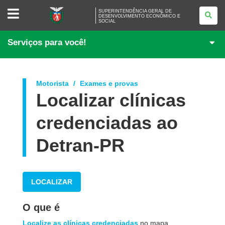
SUPERINTENDÊNCIA
SUPERINTENDÊNCIA GERAL DE
GERAL
DESENVOLVIMENTO ECONÔMICO E
SOCIAL
DE
DESENVOLVIMENTO
ECONÔMICO
Serviços para você!
E
SOCIAL
Motorista
Exames e provas
Localizar clínicas
credenciadas ao
Detran-PR
LOCALIZAR
O que é
Localize as clínicas credenciadas
no mapa.