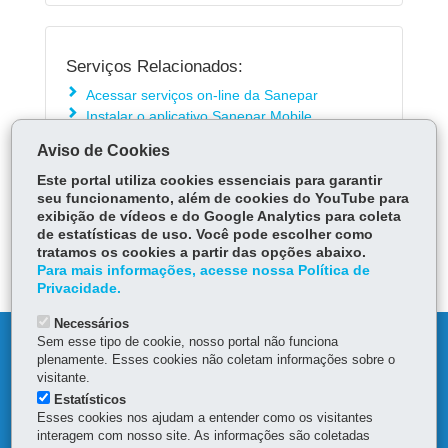
Serviços Relacionados:
Acessar serviços on-line da Sanepar
Instalar o aplicativo Sanepar Mobile
Emitir 2ª via da conta da Sanepar e consultar
Aviso de Cookies
histórico de consumo
Este portal utiliza cookies essenciais para garantir
seu funcionamento, além de cookies do YouTube para
exibição de vídeos e do Google Analytics para coleta
ÓRGÃO RESPONSÁVEL
de estatísticas de uso. Você pode escolher como
tratamos os cookies a partir das opções abaixo.
DEIXE SUA OPINIÃO
Para mais informações, acesse nossa Política de
Privacidade.
Necessários
Sem esse tipo de cookie, nosso portal não funciona
DENUNCIE CORRUPÇÃO
plenamente. Esses cookies não coletam informações sobre o
visitante.
OUVIDORIA
Estatísticos
Esses cookies nos ajudam a entender como os visitantes
interagem com nosso site. As informações são coletadas
MAPA DO SITE