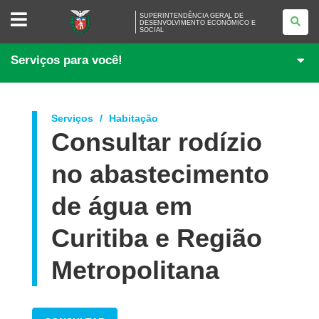
SUPERINTENDÊNCIA
SUPERINTENDÊNCIA GERAL DE
GERAL
DESENVOLVIMENTO ECONÔMICO E
SOCIAL
DE
DESENVOLVIMENTO
ECONÔMICO
Serviços para você!
E
SOCIAL
Serviços
Habitação
Consultar rodízio
no abastecimento
de água em
Curitiba e Região
Metropolitana