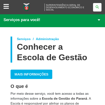
SUPERINTENDÊNCIA
SUPERINTENDÊNCIA GERAL DE
GERAL
DESENVOLVIMENTO ECONÔMICO E
SOCIAL
DE
DESENVOLVIMENTO
ECONÔMICO
Serviços para você!
E
SOCIAL
Serviços
Administração
Conhecer a
Escola de Gestão
MAIS INFORMAÇÕES
O que é
Por meio desse serviço, você tem acesso a todas as
informações sobre a
Escola de Gestão do Paraná
. A
Escola é responsável por alinhar os planos de