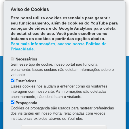
Digital (EAD)
Aviso de Cookies
Este portal utiliza cookies essenciais para garantir
ÓRGÃO RESPONSÁVEL
seu funcionamento, além de cookies do YouTube para
exibição de vídeos e do Google Analytics para coleta
PERGUNTAS FREQUENTES
de estatísticas de uso. Você pode escolher como
tratamos os cookies a partir das opções abaixo.
DEIXE SUA OPINIÃO
Para mais informações, acesse nossa Política de
Privacidade.
Necessários
Sem esse tipo de cookie, nosso portal não funciona
DENUNCIE CORRUPÇÃO
plenamente. Esses cookies não coletam informações sobre o
visitante.
OUVIDORIA
Estatísticos
Esses cookies nos ajudam a entender como os visitantes
interagem com nosso site. As informações são coletadas
MAPA DO SITE
anonimamente, não identificam o visitante.
Propaganda
Cookies de propaganda são usados para rastrear preferências
Navegação
dos visitantes em nosso Portal relacionadas com vídeos
institucionais exibidos através do YouTube.
principal