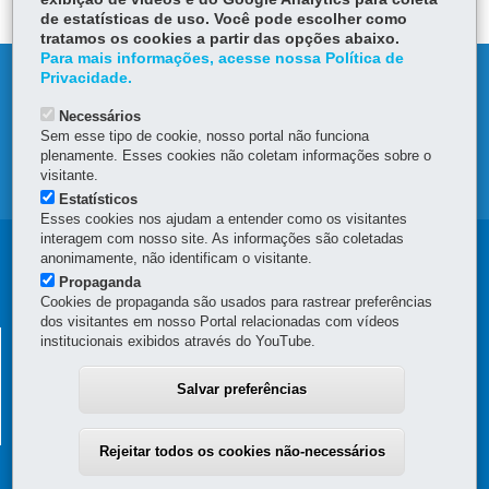
de estatísticas de uso. Você pode escolher como
tratamos os cookies a partir das opções abaixo.
Para mais informações, acesse nossa Política de
DENUNCIE CORRUPÇÃO
Privacidade.
Necessários
OUVIDORIA
Sem esse tipo de cookie, nosso portal não funciona
plenamente. Esses cookies não coletam informações sobre o
visitante.
MAPA DO SITE
Estatísticos
Esses cookies nos ajudam a entender como os visitantes
interagem com nosso site. As informações são coletadas
Navegação
anonimamente, não identificam o visitante.
Propaganda
principal
Cookies de propaganda são usados para rastrear preferências
dos visitantes em nosso Portal relacionadas com vídeos
SUPERINTENDÊNCIA GERAL DE
institucionais exibidos através do YouTube.
DESENVOLVIMENTO ECONÔMICO E SOCIAL - SGDES
Salvar preferências
Rua Jacy Loureiro de Campos, s/n - 4º Andar - Ala C - Centro Cívico
-
80530-140
-
Curitiba
-
PR
MAPA
(41) 3313-6273
Rejeitar todos os cookies não-necessários