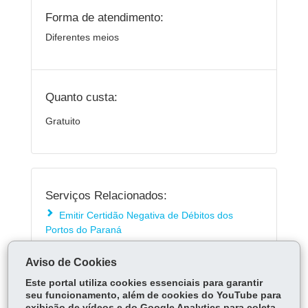
Forma de atendimento:
Diferentes meios
Quanto custa:
Gratuito
Serviços Relacionados:
Emitir Certidão Negativa de Débitos dos
Portos do Paraná
Aviso de Cookies
ÓRGÃO RESPONSÁVEL
Este portal utiliza cookies essenciais para garantir
seu funcionamento, além de cookies do YouTube para
DEIXE SUA OPINIÃO
exibição de vídeos e do Google Analytics para coleta