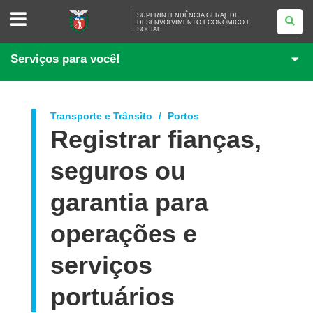
SUPERINTENDÊNCIA
SUPERINTENDÊNCIA GERAL DE
GERAL
DESENVOLVIMENTO ECONÔMICO E
SOCIAL
DE
DESENVOLVIMENTO
ECONÔMICO
Serviços para você!
E
SOCIAL
Transporte e Trânsito
Portos
Registrar fianças,
seguros ou
garantia para
operações e
serviços
portuários