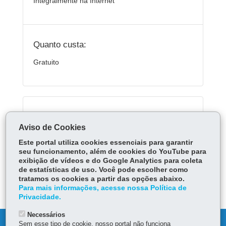
Integralmente na Internet
Quanto custa:
Gratuito
Serviços Relacionados:
Aviso de Cookies
Acessar Escola Digital
Este portal utiliza cookies essenciais para garantir
seu funcionamento, além de cookies do YouTube para
exibição de vídeos e do Google Analytics para coleta
ÓRGÃO RESPONSÁVEL
de estatísticas de uso. Você pode escolher como
tratamos os cookies a partir das opções abaixo.
DEIXE SUA OPINIÃO
Para mais informações, acesse nossa Política de
Privacidade.
Necessários
Sem esse tipo de cookie, nosso portal não funciona
DENUNCIE CORRUPÇÃO