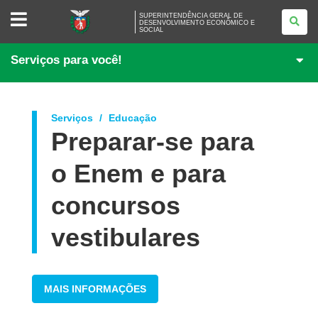
SUPERINTENDÊNCIA
SUPERINTENDÊNCIA GERAL DE
GERAL
DESENVOLVIMENTO ECONÔMICO E
SOCIAL
DE
DESENVOLVIMENTO
ECONÔMICO
Serviços para você!
E
SOCIAL
Serviços
Educação
Preparar-se para
o Enem e para
concursos
vestibulares
MAIS INFORMAÇÕES