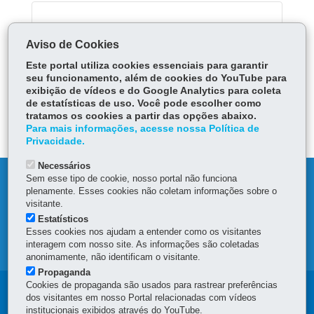
Serviços Relacionados:
Aviso de Cookies
Solicitar ensaios físicos-químicos ao Tecpar
Este portal utiliza cookies essenciais para garantir
seu funcionamento, além de cookies do YouTube para
exibição de vídeos e do Google Analytics para coleta
ÓRGÃO RESPONSÁVEL
de estatísticas de uso. Você pode escolher como
tratamos os cookies a partir das opções abaixo.
DEIXE SUA OPINIÃO
Para mais informações, acesse nossa Política de
Privacidade.
Necessários
Sem esse tipo de cookie, nosso portal não funciona
DENUNCIE CORRUPÇÃO
plenamente. Esses cookies não coletam informações sobre o
visitante.
OUVIDORIA
Estatísticos
Esses cookies nos ajudam a entender como os visitantes
interagem com nosso site. As informações são coletadas
MAPA DO SITE
anonimamente, não identificam o visitante.
Propaganda
Cookies de propaganda são usados para rastrear preferências
Navegação
dos visitantes em nosso Portal relacionadas com vídeos
institucionais exibidos através do YouTube.