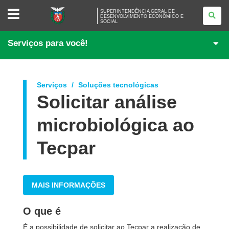
SUPERINTENDÊNCIA
SUPERINTENDÊNCIA GERAL DE
GERAL
DESENVOLVIMENTO ECONÔMICO E
SOCIAL
DE
DESENVOLVIMENTO
ECONÔMICO
Serviços para você!
E
SOCIAL
Serviços
Soluções tecnológicas
Solicitar análise
microbiológica ao
Tecpar
MAIS INFORMAÇÕES
O que é
É a possibilidade de solicitar ao Tecpar a realização de