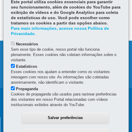
Este portal utiliza cookies essenciais para garantir
LOCAIS DE ATENDIMENTO
seu funcionamento, além de cookies do YouTube para
exibição de vídeos e do Google Analytics para coleta
ÓRGÃO RESPONSÁVEL
de estatísticas de uso. Você pode escolher como
tratamos os cookies a partir das opções abaixo.
DEIXE SUA OPINIÃO
Para mais informações, acesse nossa Política de
Privacidade.
Necessários
Sem esse tipo de cookie, nosso portal não funciona
DENUNCIE CORRUPÇÃO
plenamente. Esses cookies não coletam informações sobre o
visitante.
OUVIDORIA
Estatísticos
Esses cookies nos ajudam a entender como os visitantes
interagem com nosso site. As informações são coletadas
MAPA DO SITE
anonimamente, não identificam o visitante.
Propaganda
Cookies de propaganda são usados para rastrear preferências
Navegação
dos visitantes em nosso Portal relacionadas com vídeos
institucionais exibidos através do YouTube.
principal
Salvar preferências
SUPERINTENDÊNCIA GERAL DE
DESENVOLVIMENTO ECONÔMICO E SOCIAL - SGDES