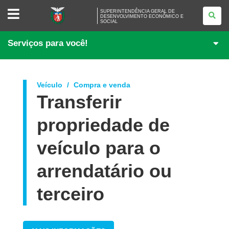
SUPERINTENDÊNCIA
SUPERINTENDÊNCIA GERAL DE
GERAL
DESENVOLVIMENTO ECONÔMICO E
SOCIAL
DE
DESENVOLVIMENTO
ECONÔMICO
Serviços para você!
E
SOCIAL
Veículo
Compra e venda
Transferir
propriedade de
veículo para o
arrendatário ou
terceiro