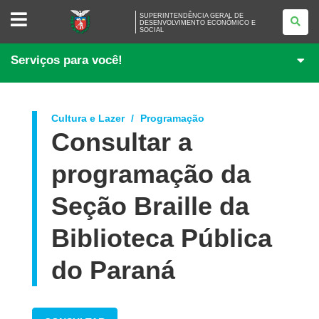
SUPERINTENDÊNCIA
SUPERINTENDÊNCIA GERAL DE
GERAL
DESENVOLVIMENTO ECONÔMICO E
SOCIAL
DE
DESENVOLVIMENTO
ECONÔMICO
Serviços para você!
E
SOCIAL
Cultura e Lazer
Programação
Consultar a
programação da
Seção Braille da
Biblioteca Pública
do Paraná