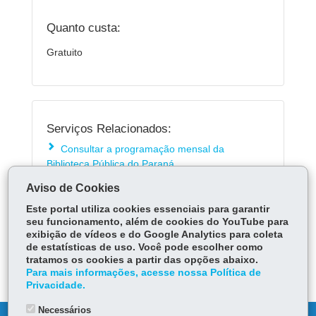
Quanto custa:
Gratuito
Serviços Relacionados:
Consultar a programação mensal da
Biblioteca Pública do Paraná
Consultar acervo de obras digitalizadas da
Aviso de Cookies
Biblioteca Pública do Paraná
Este portal utiliza cookies essenciais para garantir
seu funcionamento, além de cookies do YouTube para
exibição de vídeos e do Google Analytics para coleta
ÓRGÃO RESPONSÁVEL
de estatísticas de uso. Você pode escolher como
tratamos os cookies a partir das opções abaixo.
DEIXE SUA OPINIÃO
Para mais informações, acesse nossa Política de
Privacidade.
Necessários