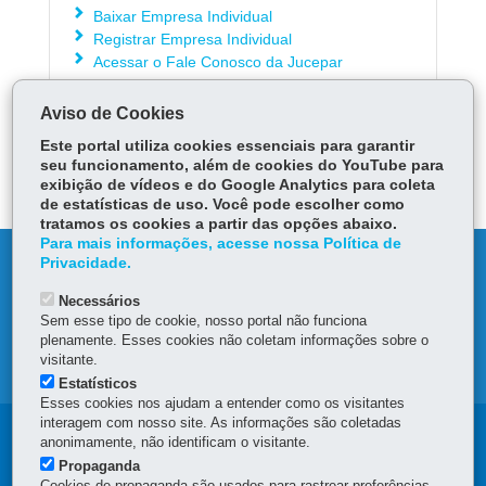
Baixar Empresa Individual
Registrar Empresa Individual
Acessar o Fale Conosco da Jucepar
Aviso de Cookies
ÓRGÃO RESPONSÁVEL
Este portal utiliza cookies essenciais para garantir
seu funcionamento, além de cookies do YouTube para
DEIXE SUA OPINIÃO
exibição de vídeos e do Google Analytics para coleta
de estatísticas de uso. Você pode escolher como
tratamos os cookies a partir das opções abaixo.
Para mais informações, acesse nossa Política de
DENUNCIE CORRUPÇÃO
Privacidade.
Necessários
OUVIDORIA
Sem esse tipo de cookie, nosso portal não funciona
plenamente. Esses cookies não coletam informações sobre o
visitante.
MAPA DO SITE
Estatísticos
Esses cookies nos ajudam a entender como os visitantes
interagem com nosso site. As informações são coletadas
Navegação
anonimamente, não identificam o visitante.
Propaganda
principal
Cookies de propaganda são usados para rastrear preferências