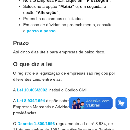
No site Empresa Fácil, clique em
"Prosseguir"
;
Selecione a opção
"Matriz"
e, em seguida, a
opção
"Alteração"
;
Preencha os campos solicitados;
Em caso de dúvidas no preenchimento, consulte
o
passo a passo
.
Prazo
Até cinco dias úteis para empresas de baixo risco.
O que diz a lei
O registro e a legalização de empresas são regidos por
diferentes Leis,
entre elas:
A
Lei 10.406/2002
institui o Código Civil.
A
Lei 8.934/1994
dispõe sobre Registro Público de
Empresas Mercantis e Atividades Afins e dá outras
providências.
O
Decreto 1.800/1996
regulamenta a Lei nº 8.934, de
18 de novembro de 1994, que dispõe sobre o Registro