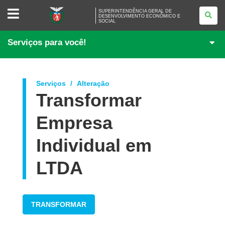
SUPERINTENDÊNCIA
SUPERINTENDÊNCIA GERAL DE
GERAL
DESENVOLVIMENTO ECONÔMICO E
SOCIAL
DE
DESENVOLVIMENTO
ECONÔMICO
Serviços para você!
E
SOCIAL
Serviços
Alteração
Transformar
Empresa
Individual em
LTDA
TRANSFORMAR