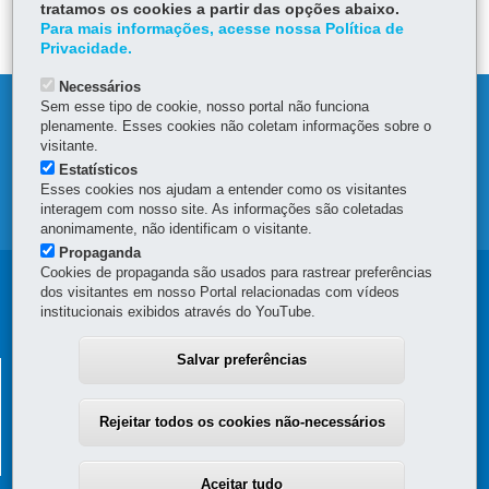
tratamos os cookies a partir das opções abaixo.
DEIXE SUA OPINIÃO
Para mais informações, acesse nossa Política de
Privacidade.
Necessários
Sem esse tipo de cookie, nosso portal não funciona
DENUNCIE CORRUPÇÃO
plenamente. Esses cookies não coletam informações sobre o
visitante.
OUVIDORIA
Estatísticos
Esses cookies nos ajudam a entender como os visitantes
interagem com nosso site. As informações são coletadas
MAPA DO SITE
anonimamente, não identificam o visitante.
Propaganda
Cookies de propaganda são usados para rastrear preferências
Navegação
dos visitantes em nosso Portal relacionadas com vídeos
institucionais exibidos através do YouTube.
principal
Salvar preferências
SUPERINTENDÊNCIA GERAL DE
DESENVOLVIMENTO ECONÔMICO E SOCIAL - SGDES
Rejeitar todos os cookies não-necessários
Rua Jacy Loureiro de Campos, s/n - 4º Andar - Ala C - Centro Cívico
-
80530-140
-
Curitiba
-
PR
MAPA
(41) 3313-6273
Aceitar tudo