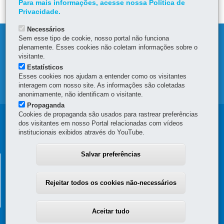
Para mais informações, acesse nossa Política de
Privacidade.
Necessários
Sem esse tipo de cookie, nosso portal não funciona
DENUNCIE CORRUPÇÃO
plenamente. Esses cookies não coletam informações sobre o
visitante.
OUVIDORIA
Estatísticos
Esses cookies nos ajudam a entender como os visitantes
interagem com nosso site. As informações são coletadas
MAPA DO SITE
anonimamente, não identificam o visitante.
Propaganda
Cookies de propaganda são usados para rastrear preferências
Navegação
dos visitantes em nosso Portal relacionadas com vídeos
institucionais exibidos através do YouTube.
principal
Salvar preferências
SUPERINTENDÊNCIA GERAL DE
DESENVOLVIMENTO ECONÔMICO E SOCIAL - SGDES
Rejeitar todos os cookies não-necessários
Rua Jacy Loureiro de Campos, s/n - 4º Andar - Ala C - Centro Cívico
-
80530-140
-
Curitiba
-
PR
MAPA
(41) 3313-6273
Aceitar tudo