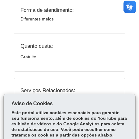
Forma de atendimento:
Diferentes meios
Quanto custa:
Gratuito
Serviços Relacionados:
Pesquisar documentos no Arquivo Público do
Aviso de Cookies
Paraná
Este portal utiliza cookies essenciais para garantir
seu funcionamento, além de cookies do YouTube para
exibição de vídeos e do Google Analytics para coleta
ÓRGÃO RESPONSÁVEL
de estatísticas de uso. Você pode escolher como
tratamos os cookies a partir das opções abaixo.
DEIXE SUA OPINIÃO