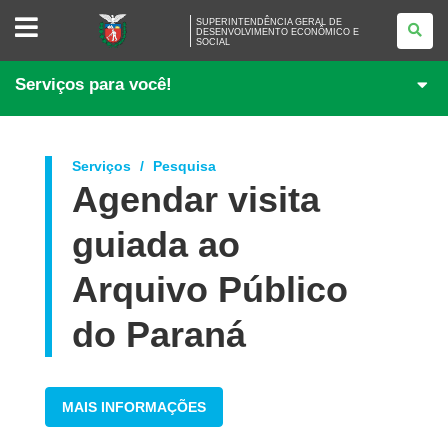
SUPERINTENDÊNCIA
SUPERINTENDÊNCIA GERAL DE
GERAL
DESENVOLVIMENTO ECONÔMICO E
SOCIAL
DE
DESENVOLVIMENTO
ECONÔMICO
Serviços para você!
E
SOCIAL
Serviços
Pesquisa
Agendar visita
guiada ao
Arquivo Público
do Paraná
MAIS INFORMAÇÕES