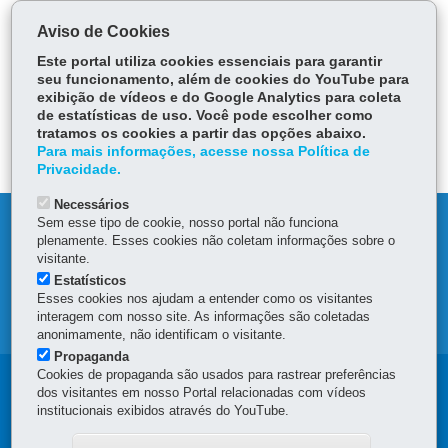
Serviços Relacionados:
Aviso de Cookies
Consultar linhas de transporte intermunicipal
Este portal utiliza cookies essenciais para garantir
seu funcionamento, além de cookies do YouTube para
exibição de vídeos e do Google Analytics para coleta
ÓRGÃO RESPONSÁVEL
de estatísticas de uso. Você pode escolher como
tratamos os cookies a partir das opções abaixo.
DEIXE SUA OPINIÃO
Para mais informações, acesse nossa Política de
Privacidade.
Necessários
Sem esse tipo de cookie, nosso portal não funciona
DENUNCIE CORRUPÇÃO
plenamente. Esses cookies não coletam informações sobre o
visitante.
OUVIDORIA
Estatísticos
Esses cookies nos ajudam a entender como os visitantes
interagem com nosso site. As informações são coletadas
MAPA DO SITE
anonimamente, não identificam o visitante.
Propaganda
Cookies de propaganda são usados para rastrear preferências
Navegação
dos visitantes em nosso Portal relacionadas com vídeos
institucionais exibidos através do YouTube.
principal