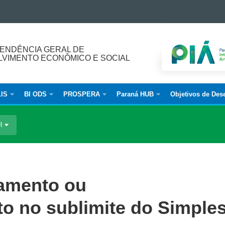
ENDÊNCIA GERAL DE
VIMENTO ECONÔMICO E SOCIAL
IS
BI ODS
PROSPERA
Paraná HUB
Objetivos de Des
UI
ramento ou
 no sublimite do Simple