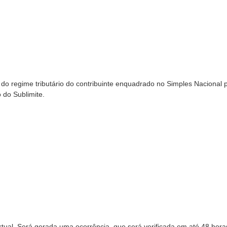
al do regime tributário do contribuinte enquadrado no Simples Nacional 
o do Sublimite.
irtual. Será gerada uma ocorrência, que será verificada em até 48 hor