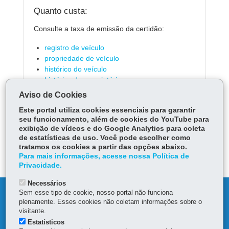
Quanto custa:
Consulte a taxa de emissão da certidão:
registro de veículo
propriedade de veículo
histórico do veículo
histórico do proprietário
débitos de veículo
Aviso de Cookies
Este portal utiliza cookies essenciais para garantir
seu funcionamento, além de cookies do YouTube para
exibição de vídeos e do Google Analytics para coleta
ÓRGÃO RESPONSÁVEL
de estatísticas de uso. Você pode escolher como
tratamos os cookies a partir das opções abaixo.
DEIXE SUA OPINIÃO
Para mais informações, acesse nossa Política de
Privacidade.
Necessários
Sem esse tipo de cookie, nosso portal não funciona
DENUNCIE CORRUPÇÃO
plenamente. Esses cookies não coletam informações sobre o
visitante.
OUVIDORIA
Estatísticos