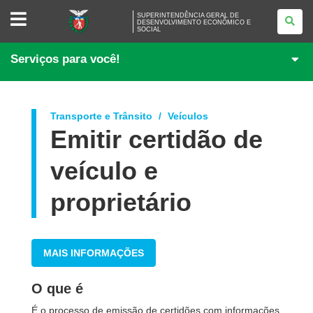
SUPERINTENDÊNCIA
SUPERINTENDÊNCIA GERAL DE
GERAL
DESENVOLVIMENTO ECONÔMICO E
SOCIAL
DE
DESENVOLVIMENTO
ECONÔMICO
Serviços para você!
E
SOCIAL
Transporte e Trânsito
Veículos
Emitir certidão de
veículo e
proprietário
MAIS INFORMAÇÕES
O que é
É o processo de emissão de certidões com informações