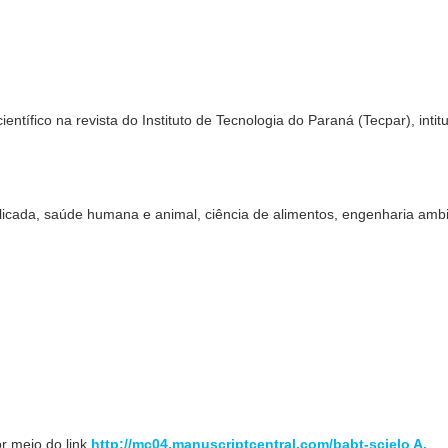
científico na revista do Instituto de Tecnologia do Paraná (Tecpar), intit
.
licada, saúde humana e animal, ciência de alimentos, engenharia ambi
r meio do link
http://mc04.manuscriptcentral.com/babt-scielo A.