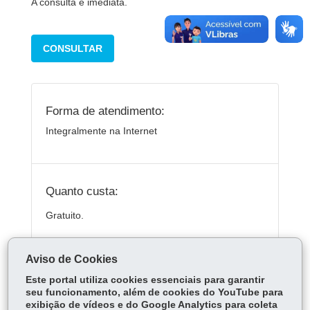
A consulta é imediata.
CONSULTAR
Forma de atendimento:
Integralmente na Internet
Quanto custa:
Gratuito.
Aviso de Cookies
ÓRGÃO RESPONSÁVEL
Este portal utiliza cookies essenciais para garantir
seu funcionamento, além de cookies do YouTube para
DEIXE SUA OPINIÃO
exibição de vídeos e do Google Analytics para coleta