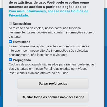
de estatísticas de uso. Você pode escolher como
tratamos os cookies a partir das opções abaixo.
Para mais informações, acesse nossa Política de
DENUNCIE CORRUPÇÃO
Privacidade.
Necessários
OUVIDORIA
Sem esse tipo de cookie, nosso portal não funciona
plenamente. Esses cookies não coletam informações sobre o
visitante.
MAPA DO SITE
Estatísticos
Esses cookies nos ajudam a entender como os visitantes
interagem com nosso site. As informações são coletadas
Navegação
anonimamente, não identificam o visitante.
Propaganda
principal
Cookies de propaganda são usados para rastrear preferências
dos visitantes em nosso Portal relacionadas com vídeos
SUPERINTENDÊNCIA GERAL DE
institucionais exibidos através do YouTube.
DESENVOLVIMENTO ECONÔMICO E SOCIAL - SGDES
Salvar preferências
Rua Jacy Loureiro de Campos, s/n - 4º Andar - Ala C - Centro Cívico
-
80530-140
-
Curitiba
-
PR
MAPA
(41) 3313-6273
Rejeitar todos os cookies não-necessários