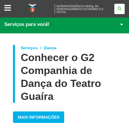
SUPERINTENDÊNCIA
SUPERINTENDÊNCIA GERAL DE
GERAL
DESENVOLVIMENTO ECONÔMICO E
SOCIAL
DE
DESENVOLVIMENTO
ECONÔMICO
Serviços para você!
E
SOCIAL
Serviços
Dança
Conhecer o G2
Companhia de
Dança do Teatro
Guaíra
MAIS INFORMAÇÕES