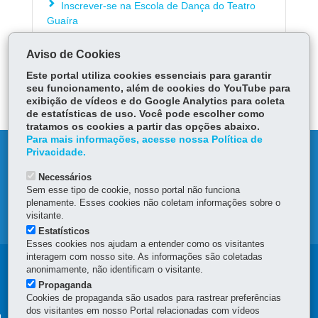
Inscrever-se na Escola de Dança do Teatro
Guaíra
Aviso de Cookies
ÓRGÃO RESPONSÁVEL
Este portal utiliza cookies essenciais para garantir
seu funcionamento, além de cookies do YouTube para
DEIXE SUA OPINIÃO
exibição de vídeos e do Google Analytics para coleta
de estatísticas de uso. Você pode escolher como
tratamos os cookies a partir das opções abaixo.
Para mais informações, acesse nossa Política de
DENUNCIE CORRUPÇÃO
Privacidade.
Necessários
OUVIDORIA
Sem esse tipo de cookie, nosso portal não funciona
plenamente. Esses cookies não coletam informações sobre o
visitante.
MAPA DO SITE
Estatísticos
Esses cookies nos ajudam a entender como os visitantes
interagem com nosso site. As informações são coletadas
Navegação
anonimamente, não identificam o visitante.
Propaganda
principal
Cookies de propaganda são usados para rastrear preferências
dos visitantes em nosso Portal relacionadas com vídeos