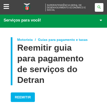
SUPERINTENDÊNCIA
SUPERINTENDÊNCIA GERAL DE
GERAL
DESENVOLVIMENTO ECONÔMICO E
SOCIAL
DE
DESENVOLVIMENTO
ECONÔMICO
Serviços para você!
E
SOCIAL
Motorista
Guias para pagamento e taxas
Reemitir guia
para pagamento
de serviços do
Detran
REEMITIR