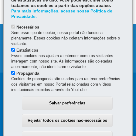
de estatísticas de uso. Você pode escolher como
tratamos os cookies a partir das opções abaixo.
DEIXE SUA OPINIÃO
Para mais informações, acesse nossa Política de
Privacidade.
Necessários
Sem esse tipo de cookie, nosso portal não funciona
DENUNCIE CORRUPÇÃO
plenamente. Esses cookies não coletam informações sobre o
visitante.
OUVIDORIA
Estatísticos
Esses cookies nos ajudam a entender como os visitantes
interagem com nosso site. As informações são coletadas
MAPA DO SITE
anonimamente, não identificam o visitante.
Propaganda
Cookies de propaganda são usados para rastrear preferências
Navegação
dos visitantes em nosso Portal relacionadas com vídeos
institucionais exibidos através do YouTube.
principal
Salvar preferências
SUPERINTENDÊNCIA GERAL DE
DESENVOLVIMENTO ECONÔMICO E SOCIAL - SGDES
Rejeitar todos os cookies não-necessários
Rua Jacy Loureiro de Campos, s/n - 4º Andar - Ala C - Centro Cívico
-
80530-140
-
Curitiba
-
PR
MAPA
(41) 3313-6273