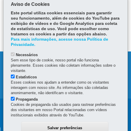
Consultar paradas no abastecimento de água
Aviso de Cookies
Acessar serviços on-line da Sanepar
Este portal utiliza cookies essenciais para garantir
seu funcionamento, além de cookies do YouTube para
exibição de vídeos e do Google Analytics para coleta
ÓRGÃO RESPONSÁVEL
de estatísticas de uso. Você pode escolher como
tratamos os cookies a partir das opções abaixo.
DEIXE SUA OPINIÃO
Para mais informações, acesse nossa Política de
Privacidade.
Necessários
Sem esse tipo de cookie, nosso portal não funciona
DENUNCIE CORRUPÇÃO
plenamente. Esses cookies não coletam informações sobre o
visitante.
OUVIDORIA
Estatísticos
Esses cookies nos ajudam a entender como os visitantes
interagem com nosso site. As informações são coletadas
MAPA DO SITE
anonimamente, não identificam o visitante.
Propaganda
Cookies de propaganda são usados para rastrear preferências
Navegação
dos visitantes em nosso Portal relacionadas com vídeos
institucionais exibidos através do YouTube.
principal
Salvar preferências
SUPERINTENDÊNCIA GERAL DE