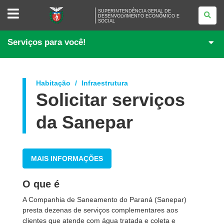
SUPERINTENDÊNCIA
SUPERINTENDÊNCIA GERAL DE
GERAL
DESENVOLVIMENTO ECONÔMICO E
SOCIAL
DE
DESENVOLVIMENTO
ECONÔMICO
Serviços para você!
E
SOCIAL
Habitação
Infraestrutura
Solicitar serviços
da Sanepar
MAIS INFORMAÇÕES
O que é
A Companhia de Saneamento do Paraná
(Sanepar
)
presta dezenas de serviços complementares aos
clientes que atende com água tratada e coleta e