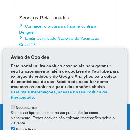
Serviços Relacionados:
Conhecer o programa Paraná contra a
Dengue
Emitir Certificado Nacional de Vacinação
Covid-19
Acessar o Saúde on-line Paraná
Aviso de Cookies
Este portal utiliza cookies essenciais para garantir
ÓRGÃO RESPONSÁVEL
seu funcionamento, além de cookies do YouTube para
exibição de vídeos e do Google Analytics para coleta
PERGUNTAS FREQUENTES
de estatísticas de uso. Você pode escolher como
tratamos os cookies a partir das opções abaixo.
DEIXE SUA OPINIÃO
Para mais informações, acesse nossa Política de
Privacidade.
Necessários
Sem esse tipo de cookie, nosso portal não funciona
DENUNCIE CORRUPÇÃO
plenamente. Esses cookies não coletam informações sobre o
visitante.
OUVIDORIA
Estatísticos