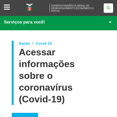
SUPERINTENDÊNCIA
SUPERINTENDÊNCIA GERAL DE
GERAL
DESENVOLVIMENTO ECONÔMICO E
SOCIAL
DE
DESENVOLVIMENTO
ECONÔMICO
Serviços para você!
E
SOCIAL
Saúde
Covid-19
Acessar
informações
sobre o
coronavírus
(Covid-19)