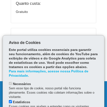
Quanto custa:
Gratuito
Serviços Relacionados:
Aviso de Cookies
Acessar Escola Digital
Este portal utiliza cookies essenciais para garantir
seu funcionamento, além de cookies do YouTube para
exibição de vídeos e do Google Analytics para coleta
ÓRGÃO RESPONSÁVEL
de estatísticas de uso. Você pode escolher como
tratamos os cookies a partir das opções abaixo.
DEIXE SUA OPINIÃO
Para mais informações, acesse nossa Política de
Privacidade.
Necessários
Sem esse tipo de cookie, nosso portal não funciona
DENUNCIE CORRUPÇÃO
plenamente. Esses cookies não coletam informações sobre o
visitante.
OUVIDORIA
Estatísticos
Esses cookies nos ajudam a entender como os visitantes