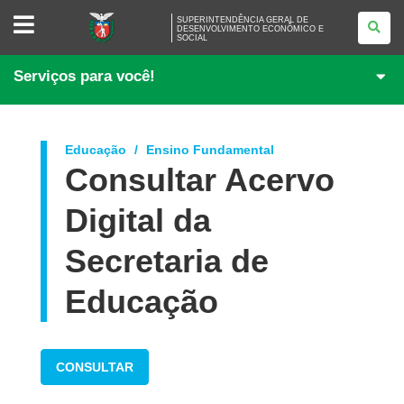
SUPERINTENDÊNCIA
SUPERINTENDÊNCIA GERAL DE
GERAL
DESENVOLVIMENTO ECONÔMICO E
SOCIAL
DE
DESENVOLVIMENTO
ECONÔMICO
Serviços para você!
E
SOCIAL
Educação
Ensino Fundamental
Consultar Acervo
Digital da
Secretaria de
Educação
CONSULTAR