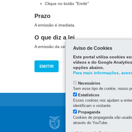
Clique no botão "Emitir"
Prazo
A emissão é imediata.
O que diz a lei
A emissão da certidão é exigida para que o municípi
Aviso de Cookies
Este portal utiliza cookies 
vídeos e do Google Analytics
EMITIR
opções abaixo.
Para mais informações, acess
Necessários
Sem esse tipo de cookie, nosso po
Estatísticos
Esses cookies nos ajudam a enten
identificam o visitante.
Propaganda
Navegação
Cookies de propaganda são usados 
SUPERINTENDÊNCI
através do YouTube.
principal
SGDES