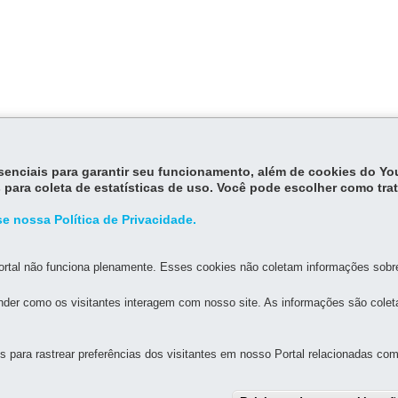
o receba transferências voluntárias do Estado.
essenciais para garantir seu funcionamento, além de cookies do Y
 para coleta de estatísticas de uso. Você pode escolher como tra
e nossa Política de Privacidade.
rtal não funciona plenamente. Esses cookies não coletam informações sobre 
MAPA D
der como os visitantes interagem com nosso site. As informações são cole
para rastrear preferências dos visitantes em nosso Portal relacionadas com 
A GERAL DE DESENVOLVIMENTO ECONÔMICO E SOCIAL