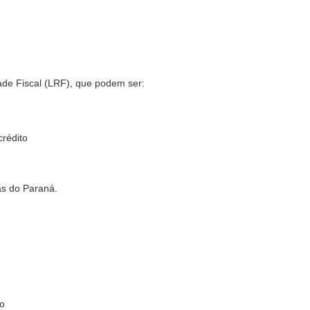
dade Fiscal (LRF), que podem ser:
crédito
ras do Paraná.
io