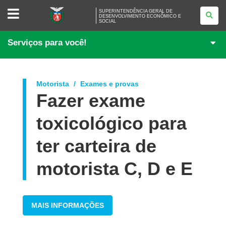
SUPERINTENDÊNCIA
SUPERINTENDÊNCIA GERAL DE
GERAL
DESENVOLVIMENTO ECONÔMICO E
SOCIAL
DE
DESENVOLVIMENTO
ECONÔMICO
Serviços para você!
E
SOCIAL
Motorista
Exames e provas
Fazer exame
toxicológico para
ter carteira de
motorista C, D e E
MAIS INFORMAÇÕES