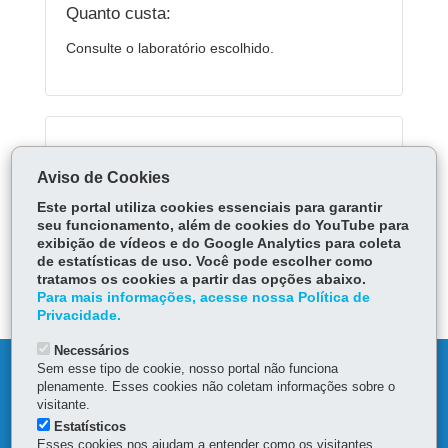
Quanto custa:
Consulte o laboratório escolhido.
Serviços Relacionados:
Aviso de Cookies
Alterar a categoria da carteira de motorista
Este portal utiliza cookies essenciais para garantir
seu funcionamento, além de cookies do YouTube para
exibição de vídeos e do Google Analytics para coleta
ÓRGÃO RESPONSÁVEL
de estatísticas de uso. Você pode escolher como
tratamos os cookies a partir das opções abaixo.
DEIXE SUA OPINIÃO
Para mais informações, acesse nossa Política de
Privacidade.
Necessários
Sem esse tipo de cookie, nosso portal não funciona
DENUNCIE CORRUPÇÃO
plenamente. Esses cookies não coletam informações sobre o
visitante.
OUVIDORIA
Estatísticos
Esses cookies nos ajudam a entender como os visitantes