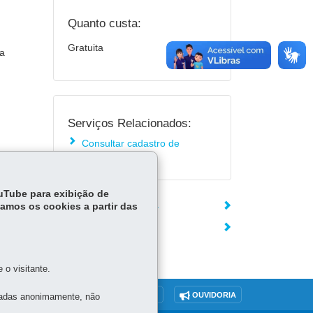
Quanto custa:
Gratuita
da
Serviços Relacionados:
Consultar cadastro de
autoridades
ouTube para exibição de
ÓRGÃO RESPONSÁVEL
tamos os cookies a partir das
DEIXE SUA OPINIÃO
o visitante.
O SITE
DENUNCIE CORRUPÇÃO
OUVIDORIA
tadas anonimamente, não