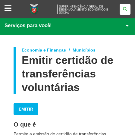
SUPERINTENDÊNCIA
SUPERINTENDÊNCIA GERAL DE
GERAL
DESENVOLVIMENTO ECONÔMICO E
SOCIAL
DE
DESENVOLVIMENTO
ECONÔMICO
Serviços para você!
E
SOCIAL
Economia e Finanças
Municípios
Emitir certidão de
transferências
voluntárias
EMITIR
O que é
Permite a emissão de certidão de transferências