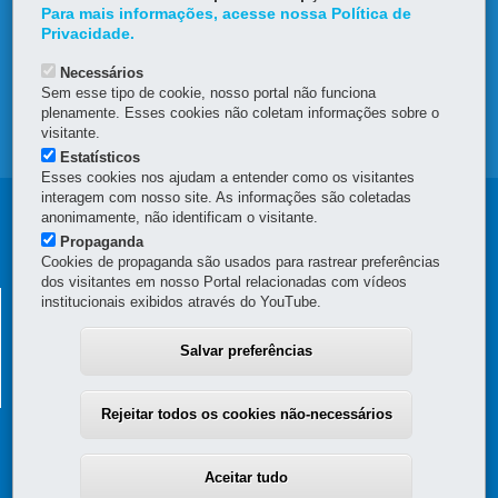
Para mais informações, acesse nossa Política de
DENUNCIE CORRUPÇÃO
Privacidade.
Necessários
OUVIDORIA
Sem esse tipo de cookie, nosso portal não funciona
plenamente. Esses cookies não coletam informações sobre o
visitante.
MAPA DO SITE
Estatísticos
Esses cookies nos ajudam a entender como os visitantes
interagem com nosso site. As informações são coletadas
Navegação
anonimamente, não identificam o visitante.
Propaganda
principal
Cookies de propaganda são usados para rastrear preferências
dos visitantes em nosso Portal relacionadas com vídeos
SUPERINTENDÊNCIA GERAL DE
institucionais exibidos através do YouTube.
DESENVOLVIMENTO ECONÔMICO E SOCIAL - SGDES
Salvar preferências
Rua Jacy Loureiro de Campos, s/n - 4º Andar - Ala C - Centro Cívico
-
80530-140
-
Curitiba
-
PR
MAPA
(41) 3313-6273
Rejeitar todos os cookies não-necessários
Aceitar tudo