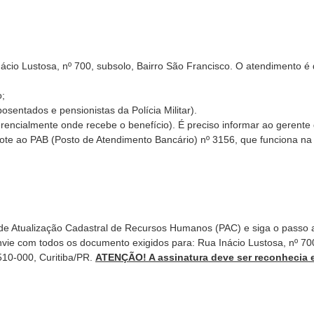
nácio Lustosa, nº 700, subsolo, Bairro São Francisco. O atendimento é
o;
sentados e pensionistas da Polícia Militar).
rencialmente onde recebe o benefício). É preciso informar ao gerente
e ao PAB (Posto de Atendimento Bancário) nº 3156, que funciona na
de Atualização Cadastral de Recursos Humanos (PAC) e siga o passo 
nvie com todos os documento exigidos para: Rua Inácio Lustosa, nº 70
510-000, Curitiba/PR.
ATENÇÃO! A assinatura deve ser reconhecia