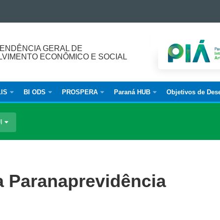
ENDÊNCIA GERAL DE
VIMENTO ECONÔMICO E SOCIAL
IS
BI ODS
PROSPERA
Paraná HUB
Objetivos de Des
UI
a Paranaprevidência