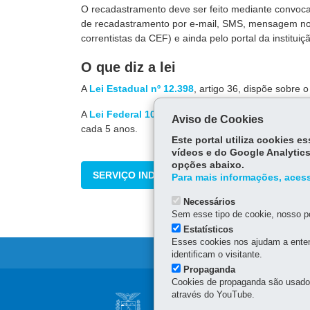
O recadastramento deve ser feito mediante convoca
de recadastramento por e-mail, SMS, mensagem no 
correntistas da CEF) e ainda pelo portal da instituiç
O que diz a lei
A
Lei Estadual nº 12.398
, artigo 36, dispõe sobre 
A
Lei Federal 10.887/04
, artigo 9º, determina que
Aviso de Cookies
cada 5 anos.
Este portal utiliza cookies 
vídeos e do Google Analytics
opções abaixo.
SERVIÇO INDISPONÍVEL NO MOMENTO
Para mais informações, acess
Necessários
Sem esse tipo de cookie, nosso po
Estatísticos
Esses cookies nos ajudam a enten
identificam o visitante.
Propaganda
Cookies de propaganda são usados 
Navegação
através do YouTube.
SUPERINTENDÊNCI