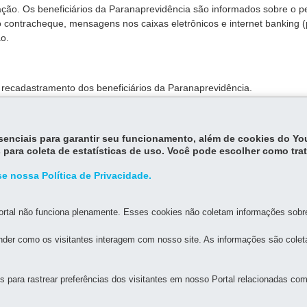
ção. Os beneficiários da Paranaprevidência são informados sobre o p
contracheque, mensagens nos caixas eletrônicos e internet banking (
ão.
o recadastramento dos beneficiários da Paranaprevidência.
 o recadastramento de aposentados e pensionistas seja realizado, no m
essenciais para garantir seu funcionamento, além de cookies do Y
 para coleta de estatísticas de uso. Você pode escolher como tra
e nossa Política de Privacidade.
rtal não funciona plenamente. Esses cookies não coletam informações sobre 
der como os visitantes interagem com nosso site. As informações são cole
MAPA D
para rastrear preferências dos visitantes em nosso Portal relacionadas com 
A GERAL DE DESENVOLVIMENTO ECONÔMICO E SOCIAL