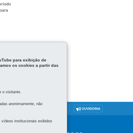
eríodo
para
ínimo, a
ouTube para exibição de
tamos os cookies a partir das
o visitante.
tadas anonimamente, não
O SITE
DENUNCIE CORRUPÇÃO
OUVIDORIA
vídeos institucionais exibidos
 -