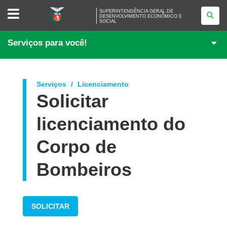
SUPERINTENDÊNCIA
SUPERINTENDÊNCIA GERAL DE
GERAL
DESENVOLVIMENTO ECONÔMICO E
SOCIAL
DE
DESENVOLVIMENTO
ECONÔMICO
Serviços para você!
E
SOCIAL
Serviços
Licenciamento
Solicitar
licenciamento do
Corpo de
Bombeiros
SOLICITAR