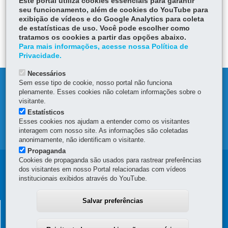
Este portal utiliza cookies essenciais para garantir
seu funcionamento, além de cookies do YouTube para
exibição de vídeos e do Google Analytics para coleta
ÓRGÃO RESPONSÁVEL
de estatísticas de uso. Você pode escolher como
tratamos os cookies a partir das opções abaixo.
DEIXE SUA OPINIÃO
Para mais informações, acesse nossa Política de
Privacidade.
Necessários
Sem esse tipo de cookie, nosso portal não funciona
DENUNCIE CORRUPÇÃO
plenamente. Esses cookies não coletam informações sobre o
visitante.
OUVIDORIA
Estatísticos
Esses cookies nos ajudam a entender como os visitantes
interagem com nosso site. As informações são coletadas
MAPA DO SITE
anonimamente, não identificam o visitante.
Propaganda
Cookies de propaganda são usados para rastrear preferências
Navegação
dos visitantes em nosso Portal relacionadas com vídeos
institucionais exibidos através do YouTube.
principal
Salvar preferências
SUPERINTENDÊNCIA GERAL DE
DESENVOLVIMENTO ECONÔMICO E SOCIAL - SGDES