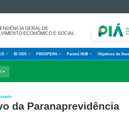
ENDÊNCIA GERAL DE
VIMENTO ECONÔMICO E SOCIAL
IS
BI ODS
PROSPERA
Paraná HUB
Objetivos de Des
UI
Estado
tivo da Paranaprevidência