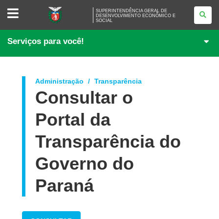
SUPERINTENDÊNCIA
SUPERINTENDÊNCIA GERAL DE
GERAL
DESENVOLVIMENTO ECONÔMICO E
SOCIAL
DE
DESENVOLVIMENTO
ECONÔMICO
Serviços para você!
E
SOCIAL
Administração
Transparência
Consultar o
Portal da
Transparência do
Governo do
Paraná