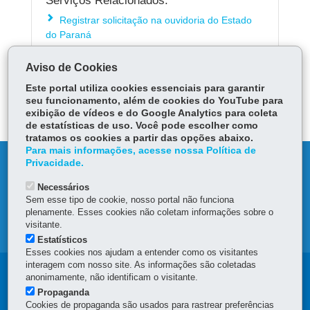
Serviços Relacionados:
Registrar solicitação na ouvidoria do Estado
do Paraná
Aviso de Cookies
ÓRGÃO RESPONSÁVEL
Este portal utiliza cookies essenciais para garantir
seu funcionamento, além de cookies do YouTube para
DEIXE SUA OPINIÃO
exibição de vídeos e do Google Analytics para coleta
de estatísticas de uso. Você pode escolher como
tratamos os cookies a partir das opções abaixo.
Para mais informações, acesse nossa Política de
DENUNCIE CORRUPÇÃO
Privacidade.
Necessários
OUVIDORIA
Sem esse tipo de cookie, nosso portal não funciona
plenamente. Esses cookies não coletam informações sobre o
visitante.
MAPA DO SITE
Estatísticos
Esses cookies nos ajudam a entender como os visitantes
interagem com nosso site. As informações são coletadas
Navegação
anonimamente, não identificam o visitante.
Propaganda
principal
Cookies de propaganda são usados para rastrear preferências