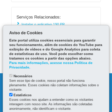
Serviços Relacionados:
Instalar o aplicativo 190 PR
Acionar Corpo de Bombeiros - 193
Aviso de Cookies
Acionar o Disque Denúncia - 181
Este portal utiliza cookies essenciais para garantir
seu funcionamento, além de cookies do YouTube para
exibição de vídeos e do Google Analytics para coleta
ÓRGÃO RESPONSÁVEL
de estatísticas de uso. Você pode escolher como
tratamos os cookies a partir das opções abaixo.
DEIXE SUA OPINIÃO
Para mais informações, acesse nossa Política de
Privacidade.
Necessários
Sem esse tipo de cookie, nosso portal não funciona
DENUNCIE CORRUPÇÃO
plenamente. Esses cookies não coletam informações sobre o
visitante.
OUVIDORIA
Estatísticos
Esses cookies nos ajudam a entender como os visitantes
interagem com nosso site. As informações são coletadas
MAPA DO SITE
anonimamente, não identificam o visitante.