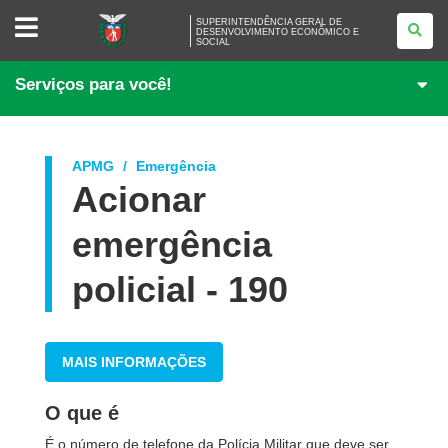
SUPERINTENDÊNCIA
SUPERINTENDÊNCIA GERAL DE
GERAL
DESENVOLVIMENTO ECONÔMICO E
SOCIAL
DE
DESENVOLVIMENTO
ECONÔMICO
Serviços para você!
E
SOCIAL
APMG
Emergência
Acionar
emergência
policial - 190
MAIS INFORMAÇÕES
O que é
É o número de telefone da Polícia Militar que deve ser