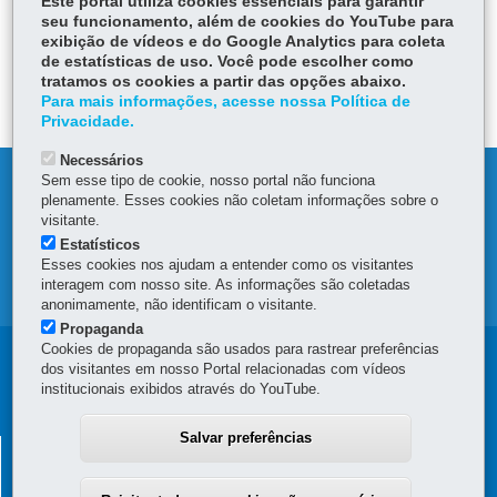
Este portal utiliza cookies essenciais para garantir
seu funcionamento, além de cookies do YouTube para
exibição de vídeos e do Google Analytics para coleta
ÓRGÃO RESPONSÁVEL
de estatísticas de uso. Você pode escolher como
tratamos os cookies a partir das opções abaixo.
DEIXE SUA OPINIÃO
Para mais informações, acesse nossa Política de
Privacidade.
Necessários
Sem esse tipo de cookie, nosso portal não funciona
DENUNCIE CORRUPÇÃO
plenamente. Esses cookies não coletam informações sobre o
visitante.
OUVIDORIA
Estatísticos
Esses cookies nos ajudam a entender como os visitantes
interagem com nosso site. As informações são coletadas
MAPA DO SITE
anonimamente, não identificam o visitante.
Propaganda
Cookies de propaganda são usados para rastrear preferências
Navegação
dos visitantes em nosso Portal relacionadas com vídeos
institucionais exibidos através do YouTube.
principal
Salvar preferências
SUPERINTENDÊNCIA GERAL DE
DESENVOLVIMENTO ECONÔMICO E SOCIAL - SGDES