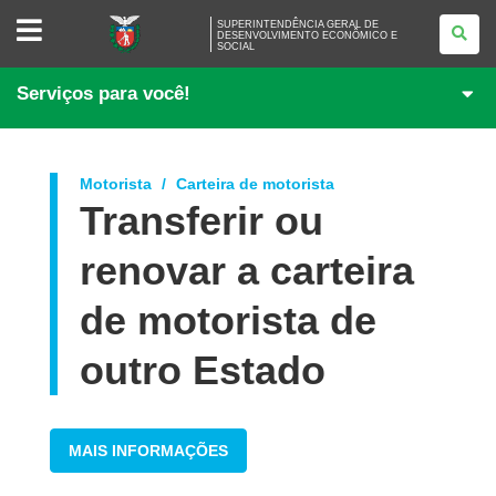
SUPERINTENDÊNCIA
SUPERINTENDÊNCIA GERAL DE
GERAL
DESENVOLVIMENTO ECONÔMICO E
SOCIAL
DE
DESENVOLVIMENTO
ECONÔMICO
Serviços para você!
E
SOCIAL
Motorista
Carteira de motorista
Transferir ou
renovar a carteira
de motorista de
outro Estado
MAIS INFORMAÇÕES