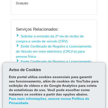
Gratuito
Serviços Relacionados:
Solicitar a emissão da 2ª via do recibo de
compra e venda de veículo (CRV)
Emitir Certificado de Registro e Licenciamento
de Veículo em meio eletrônico (CRLV-e) para
pessoa física
Emitir Certificado de Registro e Licenciamento
de Veículo em meio eletrônico (CRLV-e) para
Aviso de Cookies
pessoa jurídica
Este portal utiliza cookies essenciais para garantir
seu funcionamento, além de cookies do YouTube para
exibição de vídeos e do Google Analytics para coleta
ÓRGÃO RESPONSÁVEL
de estatísticas de uso. Você pode escolher como
tratamos os cookies a partir das opções abaixo.
DEIXE SUA OPINIÃO
Para mais informações, acesse nossa Política de
Privacidade.