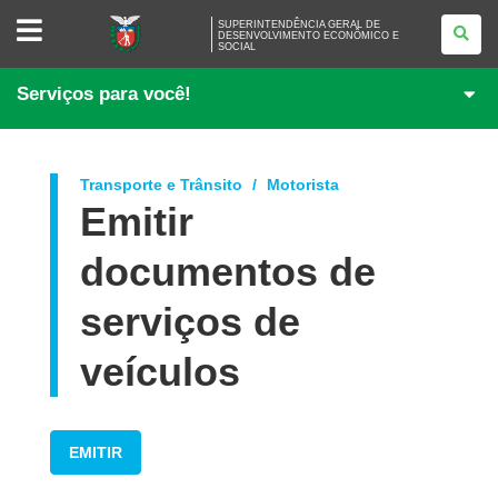
SUPERINTENDÊNCIA
SUPERINTENDÊNCIA GERAL DE
GERAL
DESENVOLVIMENTO ECONÔMICO E
SOCIAL
DE
DESENVOLVIMENTO
ECONÔMICO
Serviços para você!
E
SOCIAL
Transporte e Trânsito
Motorista
Emitir
documentos de
serviços de
veículos
EMITIR