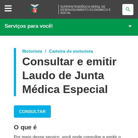
SUPERINTENDÊNCIA
SUPERINTENDÊNCIA GERAL DE
GERAL
DESENVOLVIMENTO ECONÔMICO E
SOCIAL
DE
DESENVOLVIMENTO
ECONÔMICO
Serviços para você!
E
SOCIAL
Motorista
Carteira de motorista
Consultar e emitir
Laudo de Junta
Médica Especial
CONSULTAR
O que é
Por meio desse serviço, você pode consultar e emitir o