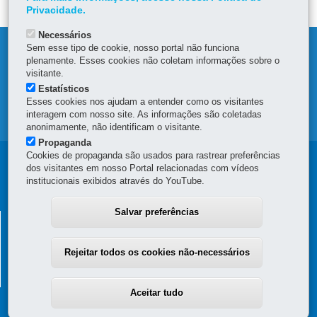
Privacidade.
Necessários
Sem esse tipo de cookie, nosso portal não funciona
DENUNCIE CORRUPÇÃO
plenamente. Esses cookies não coletam informações sobre o
visitante.
OUVIDORIA
Estatísticos
Esses cookies nos ajudam a entender como os visitantes
interagem com nosso site. As informações são coletadas
MAPA DO SITE
anonimamente, não identificam o visitante.
Propaganda
Cookies de propaganda são usados para rastrear preferências
Navegação
dos visitantes em nosso Portal relacionadas com vídeos
institucionais exibidos através do YouTube.
principal
Salvar preferências
SUPERINTENDÊNCIA GERAL DE
DESENVOLVIMENTO ECONÔMICO E SOCIAL - SGDES
Rejeitar todos os cookies não-necessários
Rua Jacy Loureiro de Campos, s/n - 4º Andar - Ala C - Centro Cívico
-
80530-140
-
Curitiba
-
PR
MAPA
(41) 3313-6273
Aceitar tudo