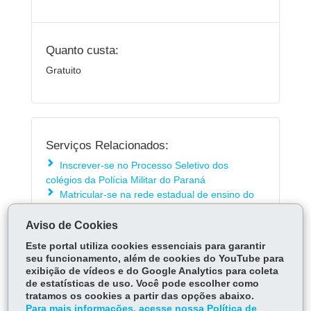
Quanto custa:
Gratuito
Serviços Relacionados:
Inscrever-se no Processo Seletivo dos
colégios da Polícia Militar do Paraná
Matricular-se na rede estadual de ensino do
Paraná
Aviso de Cookies
Este portal utiliza cookies essenciais para garantir
ÓRGÃO RESPONSÁVEL
seu funcionamento, além de cookies do YouTube para
exibição de vídeos e do Google Analytics para coleta
PERGUNTAS FREQUENTES
de estatísticas de uso. Você pode escolher como
tratamos os cookies a partir das opções abaixo.
DEIXE SUA OPINIÃO
Para mais informações, acesse nossa Política de