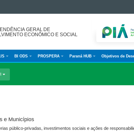
ENDÊNCIA GERAL DE
VIMENTO ECONÔMICO E SOCIAL
IS
BI ODS
PROSPERA
Paraná HUB
Objetivos de Des
UI
as e Municípios
ias público-privadas, investimentos sociais e ações de responsabili