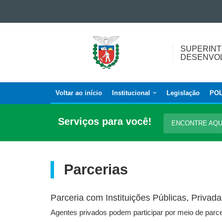
Ir para o conteúdo
Ir para a navegação
SUPERINTENDÊNCIA
Ir para a busca
SUPERINT
GERAL
Mapa do site
DESENVOL
DE
DESENVOLVIMENTO
ECONÔMICO
Voltar ao início
Institucional
Legislação
POL
Navegação
E
SOCIAL
principal
Serviços para você!
ENCONTRE AQ
Parcerias
Parceria com Instituições Públicas, Privad
Agentes privados podem participar por meio de parcer