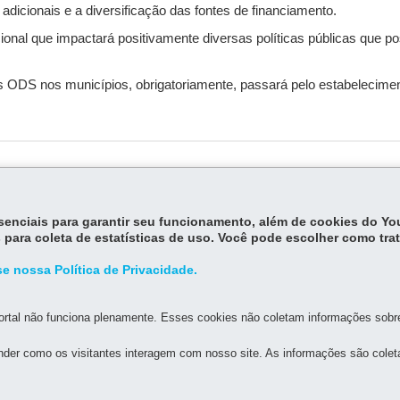
 adicionais e a diversificação das fontes de financiamento.
cional que impactará positivamente diversas políticas públicas que
 ODS nos municípios, obrigatoriamente, passará pelo estabelecimen
essenciais para garantir seu funcionamento, além de cookies do Y
 para coleta de estatísticas de uso. Você pode escolher como tra
MAPA D
e nossa Política de Privacidade.
rtal não funciona plenamente. Esses cookies não coletam informações sobre 
A GERAL DE DESENVOLVIMENTO ECONÔMICO E SOCIAL
der como os visitantes interagem com nosso site. As informações são cole
os, s/n - 4º Andar - Ala C - Centro Cívico
-
80530-140
-
Curitiba
-
PR
MAP