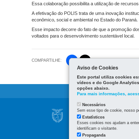
Essa colaboração possibilita a utilização de recursos
A efetivação do POLIS trata de uma inovação institu
econômico, social e ambiental no Estado do Paraná.
Esse impacto decorre do fato de que a promoção dos
voltados para o desenvolvimento sustentável local.
COMPARTILHE:
Fa
Aviso de Cookies
ce
Tw
bo
Este portal utiliza cookies 
itt
vídeos e do Google Analytics
ok
er
opções abaixo.
Para mais informações, acess
Necessários
Navegação
Sem esse tipo de cookie, nosso po
SUPERINTENDÊNCI
principal
Estatísticos
SGDES
Esses cookies nos ajudam a enten
identificam o visitante.
Rua Jacy Loureiro de Camp
(41) 3313-6273
Propaganda