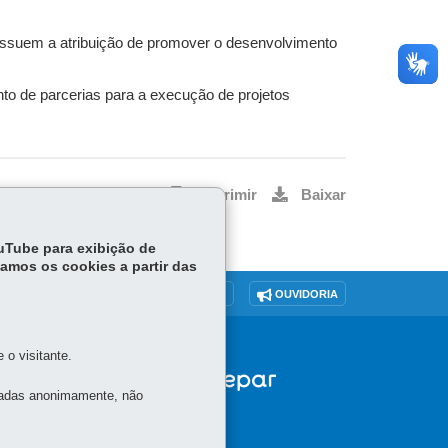
 possuem a atribuição de promover o desenvolvimento
to de parcerias para a execução de projetos
Voltar
Início
Imprimir
Baixar
ouTube para exibição de
tamos os cookies a partir das
O SITE
DENUNCIE CORRUPÇÃO
OUVIDORIA
o visitante.
 -
tadas anonimamente, não
A