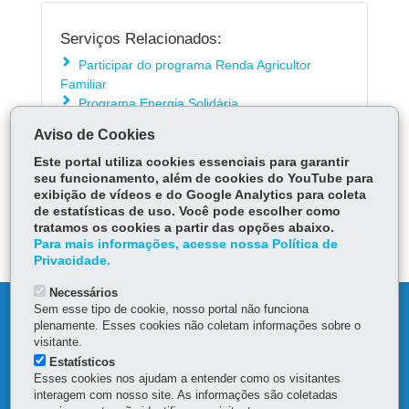
Serviços Relacionados:
Participar do programa Renda Agricultor
Familiar
Programa Energia Solidária
Solicitar tarifa social de energia elétrica
Aviso de Cookies
Solicitar adesão ao programa Água Solidária
Este portal utiliza cookies essenciais para garantir
seu funcionamento, além de cookies do YouTube para
exibição de vídeos e do Google Analytics para coleta
ÓRGÃO RESPONSÁVEL
de estatísticas de uso. Você pode escolher como
tratamos os cookies a partir das opções abaixo.
DEIXE SUA OPINIÃO
Para mais informações, acesse nossa Política de
Privacidade.
Necessários
Sem esse tipo de cookie, nosso portal não funciona
DENUNCIE CORRUPÇÃO
plenamente. Esses cookies não coletam informações sobre o
visitante.
OUVIDORIA
Estatísticos
Esses cookies nos ajudam a entender como os visitantes
interagem com nosso site. As informações são coletadas
MAPA DO SITE