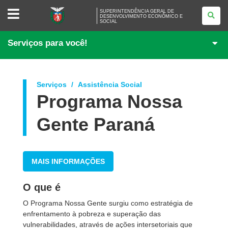
SUPERINTENDÊNCIA
SUPERINTENDÊNCIA GERAL DE
GERAL
DESENVOLVIMENTO ECONÔMICO E
SOCIAL
DE
DESENVOLVIMENTO
ECONÔMICO
Serviços para você!
E
SOCIAL
Serviços
Assistência Social
Programa Nossa
Gente Paraná
MAIS INFORMAÇÕES
O que é
O Programa Nossa Gente surgiu como estratégia de
enfrentamento à pobreza e superação das
vulnerabilidades, através de ações intersetoriais que