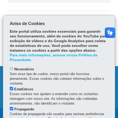
COMPARTILHE:
Aviso de Cookies
Fa
W
Este portal utiliza cookies essenciais para garantir
seu funcionamento, além de cookies do YouTube para
ce
ha
Tw
exibição de vídeos e do Google Analytics para coleta
bo
ts
Voltar
Início
Imprimir
Baixar
de estatísticas de uso. Você pode escolher como
itt
ok
Ap
tratamos os cookies a partir das opções abaixo.
er
Para mais informações, acesse nossa Política de
p
Privacidade.
Necessários
Sem esse tipo de cookie, nosso portal não funciona
DENUNCIE CORRUPÇÃO
plenamente. Esses cookies não coletam informações sobre o
visitante.
OUVIDORIA
Estatísticos
Esses cookies nos ajudam a entender como os visitantes
interagem com nosso site. As informações são coletadas
MAPA DO SITE
anonimamente, não identificam o visitante.
Propaganda
Cookies de propaganda são usados para rastrear preferências