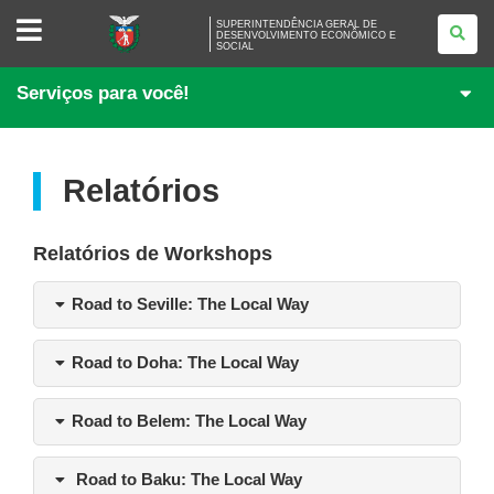
SUPERINTENDÊNCIA
SUPERINTENDÊNCIA GERAL DE
GERAL
DESENVOLVIMENTO ECONÔMICO E
SOCIAL
DE
DESENVOLVIMENTO
ECONÔMICO
Serviços para você!
E
SOCIAL
Relatórios
Relatórios de Workshops
Road to Seville: The Local Way
Road to Doha: The Local Way
Road to Belem: The Local Way
Road to Baku: The Local Way