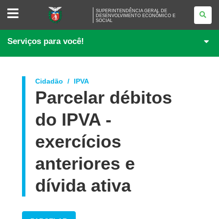
SUPERINTENDÊNCIA
SUPERINTENDÊNCIA GERAL DE
GERAL
DESENVOLVIMENTO ECONÔMICO E
SOCIAL
DE
DESENVOLVIMENTO
ECONÔMICO
Serviços para você!
E
SOCIAL
Cidadão
IPVA
Parcelar débitos
do IPVA -
exercícios
anteriores e
dívida ativa