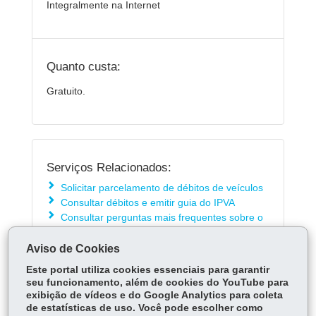
Integralmente na Internet
Quanto custa:
Gratuito.
Serviços Relacionados:
Solicitar parcelamento de débitos de veículos
Consultar débitos e emitir guia do IPVA
Consultar perguntas mais frequentes sobre o
IPVA
Aviso de Cookies
Este portal utiliza cookies essenciais para garantir
ÓRGÃO RESPONSÁVEL
seu funcionamento, além de cookies do YouTube para
exibição de vídeos e do Google Analytics para coleta
PERGUNTAS FREQUENTES
de estatísticas de uso. Você pode escolher como