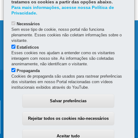
tratamos os cookies a partir das opções abaixo.
DEIXE SUA OPINIÃO
Para mais informações, acesse nossa Política de
Privacidade.
Necessários
Sem esse tipo de cookie, nosso portal não funciona
DENUNCIE CORRUPÇÃO
plenamente. Esses cookies não coletam informações sobre o
visitante.
OUVIDORIA
Estatísticos
Esses cookies nos ajudam a entender como os visitantes
interagem com nosso site. As informações são coletadas
MAPA DO SITE
anonimamente, não identificam o visitante.
Propaganda
Cookies de propaganda são usados para rastrear preferências
Navegação
dos visitantes em nosso Portal relacionadas com vídeos
institucionais exibidos através do YouTube.
principal
Salvar preferências
SUPERINTENDÊNCIA GERAL DE
DESENVOLVIMENTO ECONÔMICO E SOCIAL - SGDES
Rejeitar todos os cookies não-necessários
Rua Jacy Loureiro de Campos, s/n - 4º Andar - Ala C - Centro Cívico
-
80530-140
-
Curitiba
-
PR
MAPA
(41) 3313-6273
Aceitar tudo