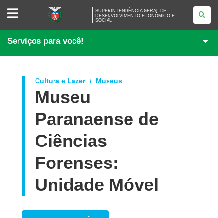
SUPERINTENDÊNCIA
SUPERINTENDÊNCIA GERAL DE
GERAL
DESENVOLVIMENTO ECONÔMICO E
SOCIAL
DE
DESENVOLVIMENTO
ECONÔMICO
Serviços para você!
E
SOCIAL
Cultura e Lazer
Museus
Museu
Paranaense de
Ciências
Forenses:
Unidade Móvel