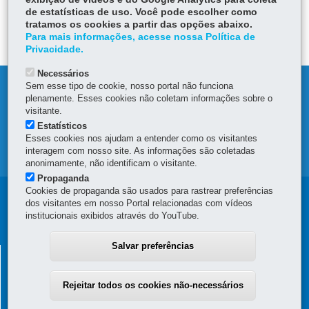
ÓRGÃO RESPONSÁVEL
de estatísticas de uso. Você pode escolher como
tratamos os cookies a partir das opções abaixo.
DEIXE SUA OPINIÃO
Para mais informações, acesse nossa Política de
Privacidade.
Necessários
Sem esse tipo de cookie, nosso portal não funciona
DENUNCIE CORRUPÇÃO
plenamente. Esses cookies não coletam informações sobre o
visitante.
OUVIDORIA
Estatísticos
Esses cookies nos ajudam a entender como os visitantes
interagem com nosso site. As informações são coletadas
MAPA DO SITE
anonimamente, não identificam o visitante.
Propaganda
Cookies de propaganda são usados para rastrear preferências
Navegação
dos visitantes em nosso Portal relacionadas com vídeos
institucionais exibidos através do YouTube.
principal
Salvar preferências
SUPERINTENDÊNCIA GERAL DE
DESENVOLVIMENTO ECONÔMICO E SOCIAL - SGDES
Rejeitar todos os cookies não-necessários
Rua Jacy Loureiro de Campos, s/n - 4º Andar - Ala C - Centro Cívico
-
80530-140
-
Curitiba
-
PR
MAPA