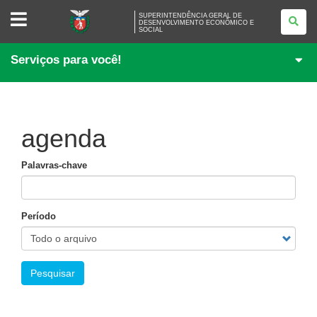
SUPERINTENDÊNCIA
SUPERINTENDÊNCIA GERAL DE
GERAL
DESENVOLVIMENTO ECONÔMICO E
SOCIAL
DE
DESENVOLVIMENTO
ECONÔMICO
Serviços para você!
E
SOCIAL
agenda
Palavras-chave
Período
Pesquisar