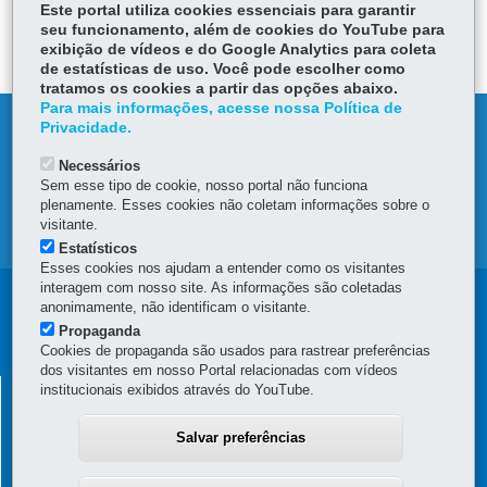
Este portal utiliza cookies essenciais para garantir
seu funcionamento, além de cookies do YouTube para
exibição de vídeos e do Google Analytics para coleta
de estatísticas de uso. Você pode escolher como
tratamos os cookies a partir das opções abaixo.
Para mais informações, acesse nossa Política de
DENUNCIE CORRUPÇÃO
Privacidade.
Necessários
OUVIDORIA
Sem esse tipo de cookie, nosso portal não funciona
plenamente. Esses cookies não coletam informações sobre o
visitante.
MAPA DO SITE
Estatísticos
Esses cookies nos ajudam a entender como os visitantes
interagem com nosso site. As informações são coletadas
Navegação
anonimamente, não identificam o visitante.
Propaganda
principal
Cookies de propaganda são usados para rastrear preferências
dos visitantes em nosso Portal relacionadas com vídeos
SUPERINTENDÊNCIA GERAL DE
institucionais exibidos através do YouTube.
DESENVOLVIMENTO ECONÔMICO E SOCIAL - SGDES
Salvar preferências
Rua Jacy Loureiro de Campos, s/n - 4º Andar - Ala C - Centro Cívico
-
80530-140
-
Curitiba
-
PR
MAPA
(41) 3313-6273