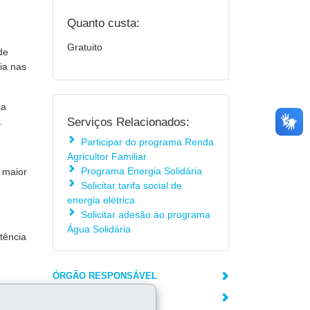
Quanto custa:
Gratuito
de
ia nas
ia
Serviços Relacionados:
.
Participar do programa Renda
Agricultor Familiar
Programa Energia Solidária
m maior
Solicitar tarifa social de
energia elétrica
Solicitar adesão ao programa
Água Solidária
tência
ÓRGÃO RESPONSÁVEL
DEIXE SUA OPINIÃO