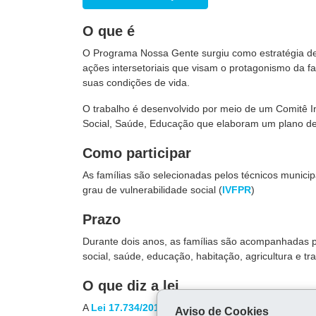
O que é
O Programa Nossa Gente surgiu como estratégia de
ações intersetoriais que visam o protagonismo da 
suas condições de vida.
O trabalho é desenvolvido por meio de um Comitê In
Social, Saúde, Educação que elaboram um plano de
Como participar
As famílias são selecionadas pelos técnicos municip
grau de vulnerabilidade social (
IVFPR
)
Prazo
Durante dois anos, as famílias são acompanhadas p
social, saúde, educação, habitação, agricultura e tr
O que diz a lei
A
Lei 17.734/2013
institui o Programa.
Aviso de Cookies