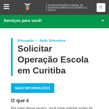
SUPERINTENDÊNCIA
SUPERINTENDÊNCIA GERAL DE
GERAL
DESENVOLVIMENTO ECONÔMICO E
SOCIAL
DE
DESENVOLVIMENTO
ECONÔMICO
Serviços para você!
E
SOCIAL
Educação
Ação Educativa
Solicitar
Operação Escola
em Curitiba
MAIS INFORMAÇÕES
O que é
Por meio desse serviço, você pode solicitar ações da