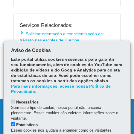
Serviços Relacionados:
Solicitar orientação e conscientização de
trânsito nas escolas de Curitiba
Solicitar visitação à Escola Pública de Trânsito
Aviso de Cookies
(EPTran) da Prefeitura de Curitiba
Este portal utiliza cookies essenciais para garantir
seu funcionamento, além de cookies do YouTube para
exibição de vídeos e do Google Analytics para coleta
ÓRGÃO RESPONSÁVEL
de estatísticas de uso. Você pode escolher como
tratamos os cookies a partir das opções abaixo.
DEIXE SUA OPINIÃO
Para mais informações, acesse nossa Política de
Privacidade.
Necessários
Sem esse tipo de cookie, nosso portal não funciona
DENUNCIE CORRUPÇÃO
plenamente. Esses cookies não coletam informações sobre o
visitante.
OUVIDORIA
Estatísticos
Esses cookies nos ajudam a entender como os visitantes