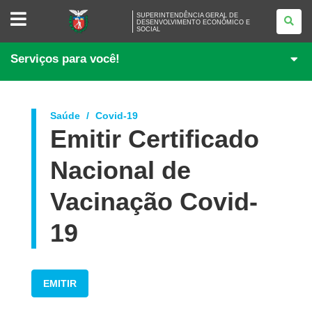
SUPERINTENDÊNCIA
SUPERINTENDÊNCIA GERAL DE
GERAL
DESENVOLVIMENTO ECONÔMICO E
SOCIAL
DE
DESENVOLVIMENTO
ECONÔMICO
Serviços para você!
E
SOCIAL
Saúde
Covid-19
Emitir Certificado
Nacional de
Vacinação Covid-
19
EMITIR