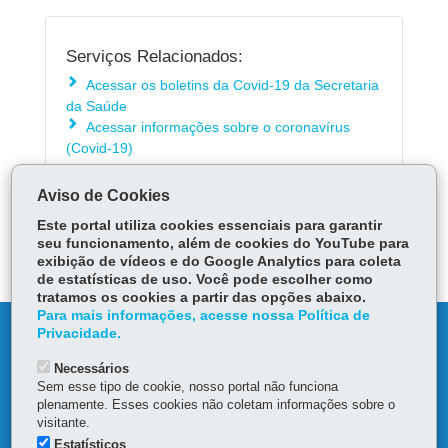
Serviços Relacionados:
Acessar os boletins da Covid-19 da Secretaria
da Saúde
Acessar informações sobre o coronavírus
(Covid-19)
Aviso de Cookies
ÓRGÃO RESPONSÁVEL
Este portal utiliza cookies essenciais para garantir
seu funcionamento, além de cookies do YouTube para
DEIXE SUA OPINIÃO
exibição de vídeos e do Google Analytics para coleta
de estatísticas de uso. Você pode escolher como
tratamos os cookies a partir das opções abaixo.
Para mais informações, acesse nossa Política de
DENUNCIE CORRUPÇÃO
Privacidade.
Necessários
OUVIDORIA
Sem esse tipo de cookie, nosso portal não funciona
plenamente. Esses cookies não coletam informações sobre o
visitante.
MAPA DO SITE
Estatísticos