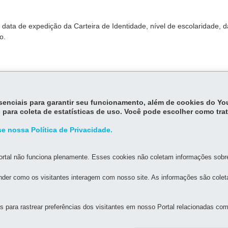
a data de expedição da Carteira de Identidade, nível de escolaridade, 
o.
 até 24 horas após a compensação bancária do pagamento da Taxa 
essenciais para garantir seu funcionamento, além de cookies do Y
 para coleta de estatísticas de uso. Você pode escolher como tra
e nossa Política de Privacidade.
rtal não funciona plenamente. Esses cookies não coletam informações sobre 
MAPA D
der como os visitantes interagem com nosso site. As informações são cole
para rastrear preferências dos visitantes em nosso Portal relacionadas com 
A GERAL DE DESENVOLVIMENTO ECONÔMICO E SOCIAL